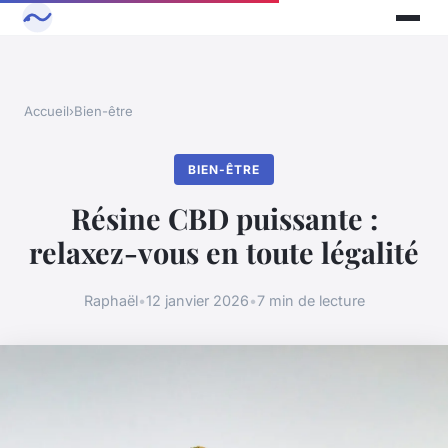
Accueil
›
Bien-être
BIEN-ÊTRE
Résine CBD puissante :
relaxez-vous en toute légalité
Raphaël
•
12 janvier 2026
•
7 min de lecture