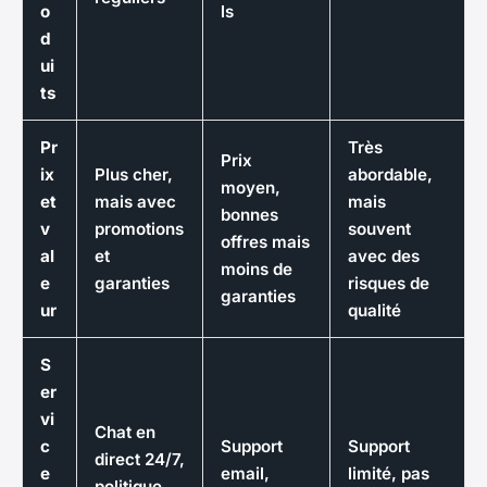
o
ls
d
ui
ts
Pr
Très
Prix
ix
Plus cher,
abordable,
moyen,
et
mais avec
mais
bonnes
v
promotions
souvent
offres mais
al
et
avec des
moins de
e
garanties
risques de
garanties
ur
qualité
S
er
vi
Chat en
c
Support
Support
direct 24/7,
e
email,
limité, pas
politique