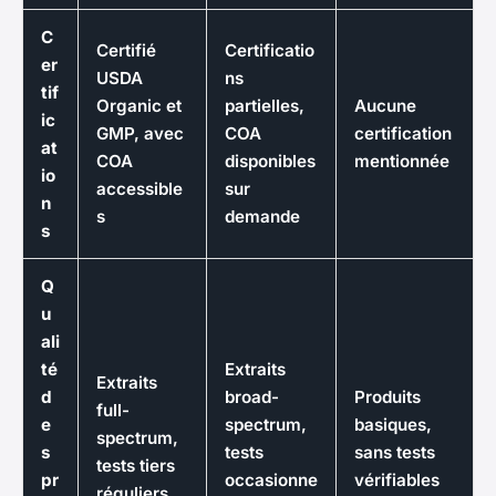
C
Certifié
Certificatio
er
USDA
ns
tif
Organic et
partielles,
Aucune
ic
GMP, avec
COA
certification
at
COA
disponibles
mentionnée
io
accessible
sur
n
s
demande
s
Q
u
ali
té
Extraits
Extraits
d
broad-
Produits
full-
e
spectrum,
basiques,
spectrum,
s
tests
sans tests
tests tiers
pr
occasionne
vérifiables
réguliers